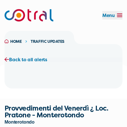
Menu
Timetable:
Duration:
Please login
HOME
TRAFFIC UPDATES
Back to all alerts
PLEASE LOGIN
Provvedimenti del Venerdì ¿ Loc.
Pratone - Monterotondo
Monterotondo