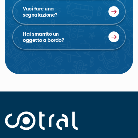
Vuoi fare una
segnalazione?
Hai smarrito un
oggetto a bordo?