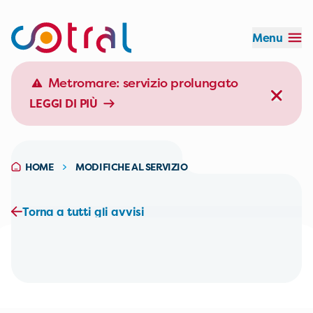
Menu
Orario:
Durata:
Effettua il login
Metromare: servizio prolungato
LEGGI DI PIÙ
EFFETTUA IL LOGIN
HOME
MODIFICHE AL SERVIZIO
Torna a tutti gli avvisi