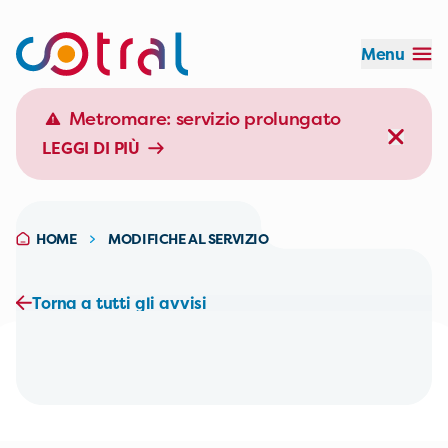
Menu
Orario:
Durata:
Effettua il login
Metromare: servizio prolungato
LEGGI DI PIÙ
EFFETTUA IL LOGIN
HOME
MODIFICHE AL SERVIZIO
Torna a tutti gli avvisi