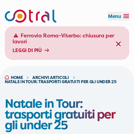
Menu
Orario:
Durata:
Effettua il login
Ferrovia Roma-Viterbo: chiusura per
lavori
LEGGI DI PIÙ
EFFETTUA IL LOGIN
HOME
ARCHIVI ARTICOLI
NATALE IN TOUR: TRASPORTI GRATUITI PER GLI UNDER 25
Natale in Tour:
trasporti gratuiti per
gli under 25