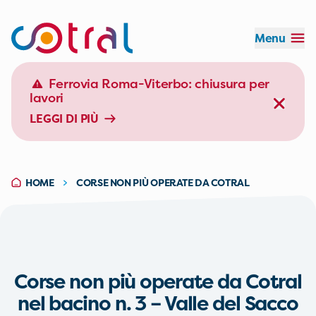
Menu
Orario:
Durata:
Effettua il login
Ferrovia Roma-Viterbo: chiusura per
lavori
LEGGI DI PIÙ
EFFETTUA IL LOGIN
HOME
CORSE NON PIÙ OPERATE DA COTRAL
Corse non più operate da Cotral
nel bacino n. 3 – Valle del Sacco