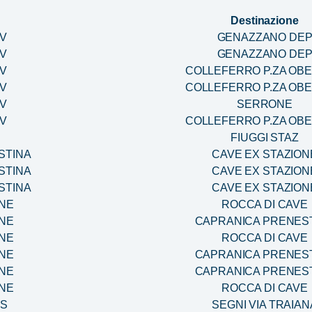
Destinazione
BV
GENAZZANO DE
BV
GENAZZANO DE
BV
COLLEFERRO P.ZA OB
BV
COLLEFERRO P.ZA OB
BV
SERRONE
BV
COLLEFERRO P.ZA OB
FIUGGI STAZ
STINA
CAVE EX STAZION
STINA
CAVE EX STAZION
STINA
CAVE EX STAZION
ONE
ROCCA DI CAVE
ONE
CAPRANICA PRENES
ONE
ROCCA DI CAVE
ONE
CAPRANICA PRENES
ONE
CAPRANICA PRENES
ONE
ROCCA DI CAVE
FS
SEGNI VIA TRAIAN