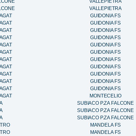
ALCONE
VALLEPIETRA
ALCONE
VALLEPIETRA
RAGAT
GUIDONIA FS
RAGAT
GUIDONIA FS
RAGAT
GUIDONIA FS
RAGAT
GUIDONIA FS
RAGAT
GUIDONIA FS
RAGAT
GUIDONIA FS
RAGAT
GUIDONIA FS
RAGAT
GUIDONIA FS
RAGAT
GUIDONIA FS
RAGAT
GUIDONIA FS
RAGAT
GUIDONIA FS
RAGAT
MONTECELIO
A
SUBIACO P.ZA FALCONE
A
SUBIACO P.ZA FALCONE
A
SUBIACO P.ZA FALCONE
NTRO
MANDELA FS
NTRO
MANDELA FS