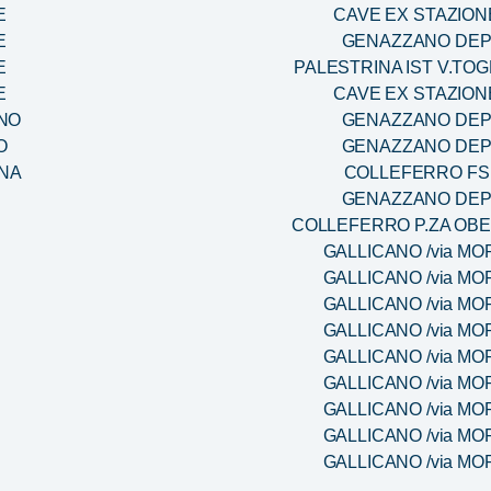
E
CAVE EX STAZION
E
GENAZZANO DE
E
PALESTRINA IST V.TOG
E
CAVE EX STAZION
NO
GENAZZANO DE
O
GENAZZANO DE
ANA
COLLEFERRO FS
GENAZZANO DE
S
COLLEFERRO P.ZA OB
S
GALLICANO /via MO
S
GALLICANO /via MO
S
GALLICANO /via MO
S
GALLICANO /via MO
S
GALLICANO /via MO
S
GALLICANO /via MO
S
GALLICANO /via MO
S
GALLICANO /via MO
S
GALLICANO /via MO