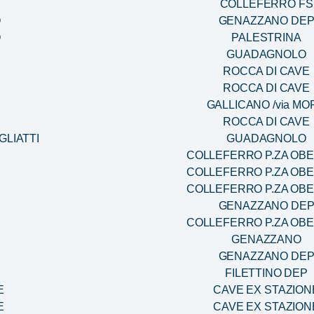
COLLEFERRO FS
O
GENAZZANO DE
O
PALESTRINA
GUADAGNOLO
ROCCA DI CAVE
ROCCA DI CAVE
GALLICANO /via MO
ROCCA DI CAVE
GLIATTI
GUADAGNOLO
COLLEFERRO P.ZA OB
COLLEFERRO P.ZA OB
COLLEFERRO P.ZA OB
GENAZZANO DE
COLLEFERRO P.ZA OB
GENAZZANO
GENAZZANO DE
FILETTINO DEP
E
CAVE EX STAZION
E
CAVE EX STAZION