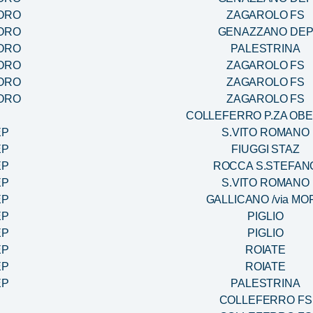
MORO
ZAGAROLO FS
MORO
GENAZZANO DE
MORO
PALESTRINA
MORO
ZAGAROLO FS
MORO
ZAGAROLO FS
MORO
ZAGAROLO FS
COLLEFERRO P.ZA OB
EP
S.VITO ROMANO
EP
FIUGGI STAZ
EP
ROCCA S.STEFAN
EP
S.VITO ROMANO
EP
GALLICANO /via MO
EP
PIGLIO
EP
PIGLIO
EP
ROIATE
EP
ROIATE
EP
PALESTRINA
COLLEFERRO FS