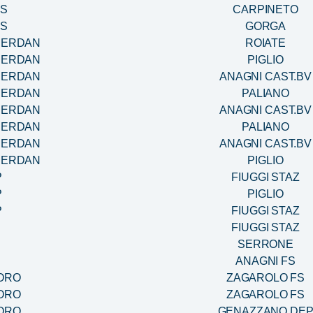
FS
CARPINETO
FS
GORGA
BERDAN
ROIATE
BERDAN
PIGLIO
BERDAN
ANAGNI CAST.BV
BERDAN
PALIANO
BERDAN
ANAGNI CAST.BV
BERDAN
PALIANO
BERDAN
ANAGNI CAST.BV
BERDAN
PIGLIO
P
FIUGGI STAZ
P
PIGLIO
P
FIUGGI STAZ
FIUGGI STAZ
SERRONE
ANAGNI FS
MORO
ZAGAROLO FS
MORO
ZAGAROLO FS
MORO
GENAZZANO DE