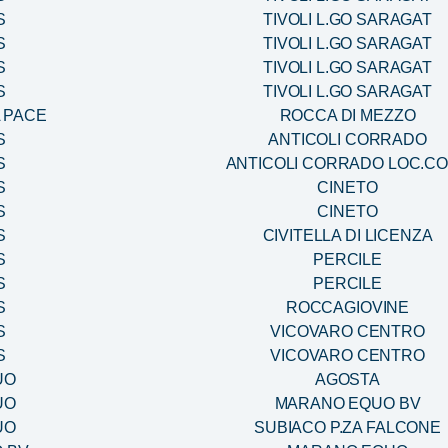
S
TIVOLI L.GO SARAGAT
S
TIVOLI L.GO SARAGAT
S
TIVOLI L.GO SARAGAT
S
TIVOLI L.GO SARAGAT
 PACE
ROCCA DI MEZZO
S
ANTICOLI CORRADO
S
ANTICOLI CORRADO LOC.CO
S
CINETO
S
CINETO
S
CIVITELLA DI LICENZA
S
PERCILE
S
PERCILE
S
ROCCAGIOVINE
S
VICOVARO CENTRO
S
VICOVARO CENTRO
UO
AGOSTA
UO
MARANO EQUO BV
UO
SUBIACO P.ZA FALCONE