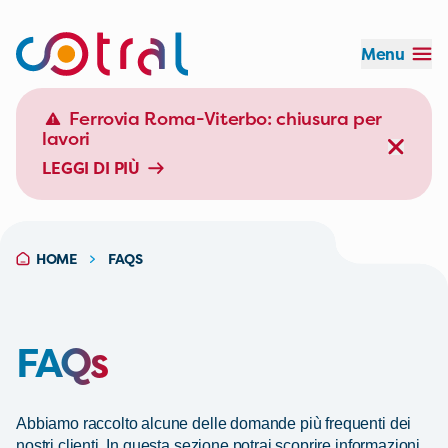
Menu
Orario:
Durata:
Effettua il login
Ferrovia Roma-Viterbo: chiusura per
lavori
LEGGI DI PIÙ
EFFETTUA IL LOGIN
HOME
FAQS
FAQs
Abbiamo raccolto alcune delle domande più frequenti dei
nostri clienti. In questa sezione potrai scoprire informazioni