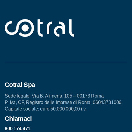
tuo reclamo. Ci impegniamo a risponderti nel più
breve tempo possibile. Ogni feedback per noi è
importante e ci aiuta a migliorare il nostro servizio.
Cotral Spa
Sede legale: Via B. Alimena, 105 – 00173 Roma
P. Iva, CF, Registro delle Imprese di Roma: 06043731006
Capitale sociale: euro 50.000.000,00 i.v.
Chiamaci
800 174 471